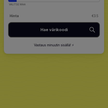
VALITSE MAA
Hinta
€3.5
Hae värikoodi
Vastaus minuutin sisällä
!
⚡️