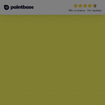
560+
arvostelua
·
11k+
käyttäjää