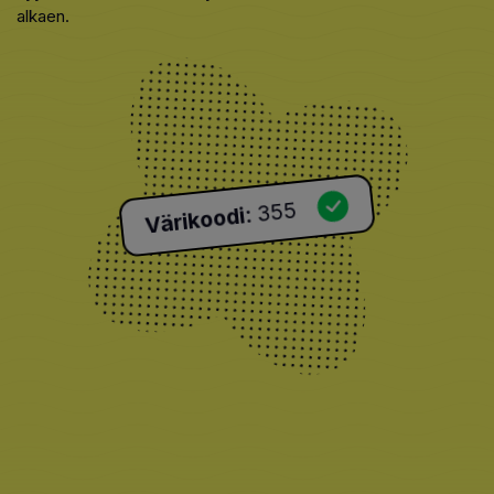
alkaen.
355
:
Värikoodi