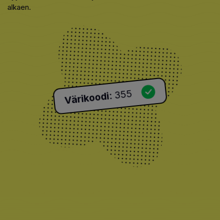
alkaen.
355
:
Värikoodi