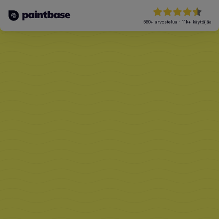
560+
arvostelua
·
11k+
käyttäjää