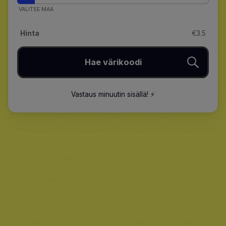
VALITSE MAA
Hinta
€3.5
Hae värikoodi
Vastaus minuutin sisällä
!
⚡️