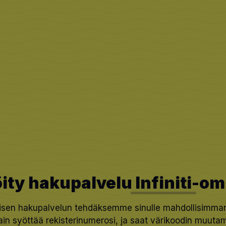
öity hakupalvelu
Infiniti
-omi
sen hakupalvelun tehdäksemme sinulle mahdollisimman h
vain syöttää rekisterinumerosi, ja saat värikoodin muuta