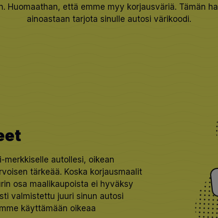
aan. Huomaathan, että emme myy korjausväriä. Tämän ha
ainoastaan tarjota sinulle autosi värikoodi.
eet
i-merkkiselle autollesi, oikean
rvoisen tärkeää. Koska korjausmaalit
urin osa maalikaupoista ei hyväksy
sti valmistettu juuri sinun autosi
elemme käyttämään oikeaa