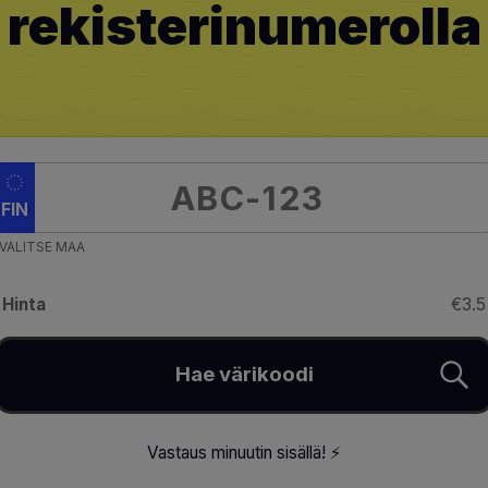
rekisterinumerolla
FIN
VALITSE MAA
Hinta
€3.5
Hae värikoodi
Vastaus minuutin sisällä
!
⚡️