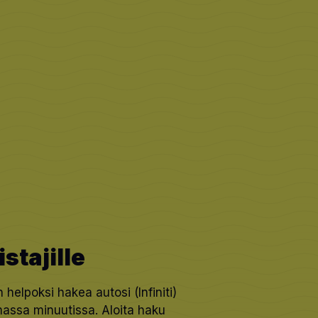
stajille
elpoksi hakea autosi (Infiniti)
massa minuutissa. Aloita haku