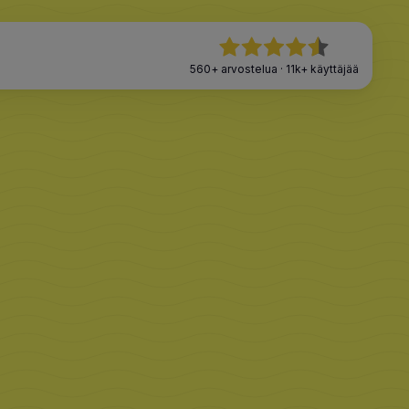
560+
arvostelua
·
11k+
käyttäjää