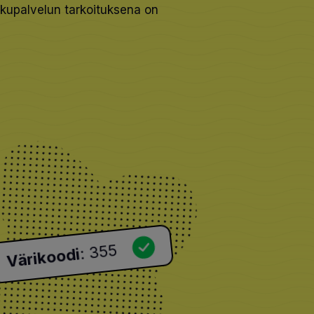
kupalvelun tarkoituksena on
355
:
Värikoodi