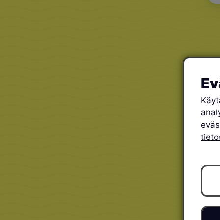
Ev
Käyt
anal
eväs
tiet