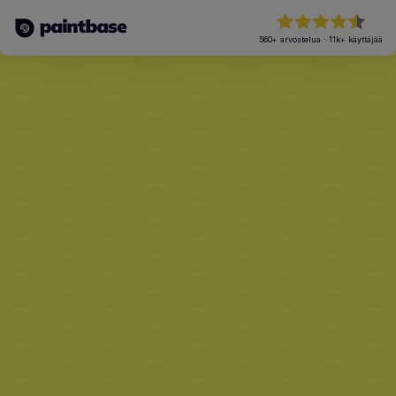
560+
arvostelua
·
11k+
käyttäjää