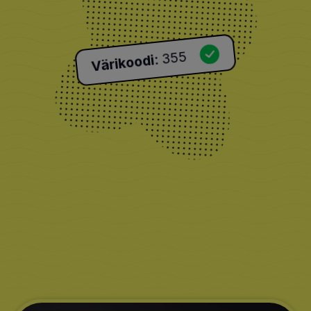
355
:
Värikoodi