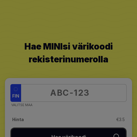
Hae MINIsi värikoodi
rekisterinumerolla
FIN
VALITSE MAA
Hinta
€3.5