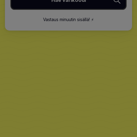
Hae värikoodi
Vastaus minuutin sisällä
!
⚡️