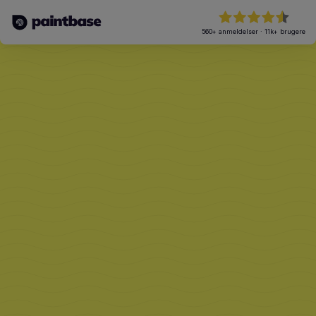
560+
anmeldelser
·
11k+
brugere