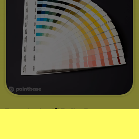
Farvekoder til Rolls-Royce
Med din nummerplade kan vi finde farvekoden til din Rolls-
Royce. Vi har styr på farverne til de fleste Rolls-Royce-
modeller fra 1998 og frem til 2026
.