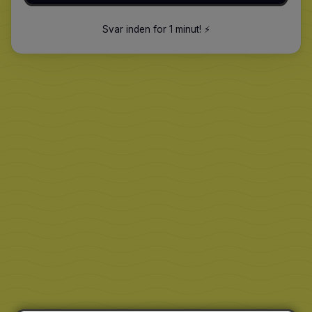
Svar inden for 1 minut
!
⚡️