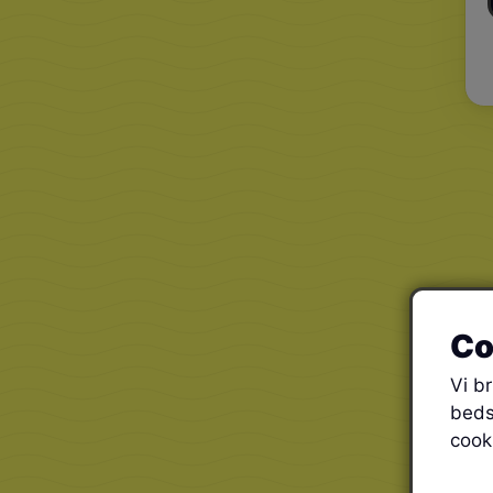
Co
Vi b
beds
cook