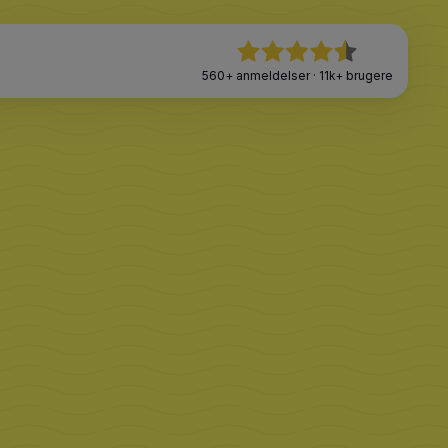
560+
anmeldelser
·
11k+
brugere