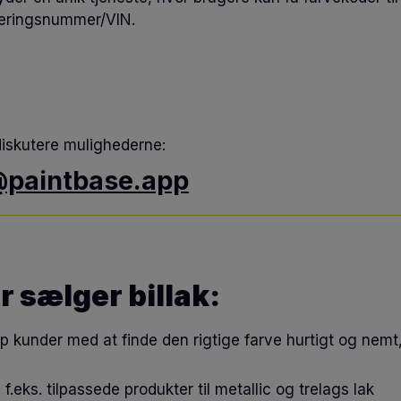
reringsnummer/VIN.
diskutere mulighederne:
paintbase.app
er sælger billak:
lp kunder med at finde den rigtige farve hurtigt og nemt, h
d f.eks. tilpassede produkter til metallic og trelags lak