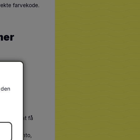
rekte farvekode.
mer
r den
koden samt få
ify, Magento,