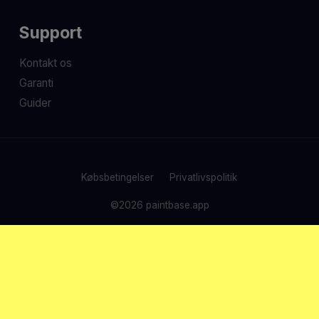
Support
Kontakt os
Garanti
Guider
Købsbetingelser
Privatlivspolitik
©
2026
paintbase.app
NO
DK
FR
PL
DE
IT
ES