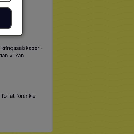
ikringsselskaber -
dan vi kan
 for at forenkle