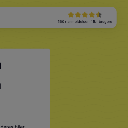
560+
anmeldelser
·
11k+
brugere
a
a
deres biler