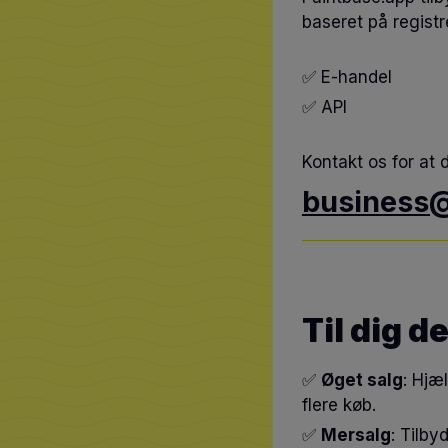
baseret på regist
✅ E-handel
✅ API
Kontakt os for at 
business@
Til dig d
✅
Øget salg
: Hjæ
flere køb.
✅
Mersalg
: Tilby