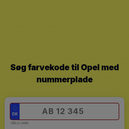
Søg farvekode til Opel med
nummerplade
DK
VÆLG LAND