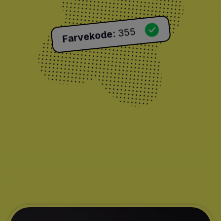
355
:
Farvekode