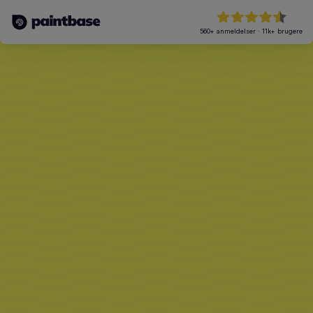
560+
anmeldelser
·
11k+
brugere