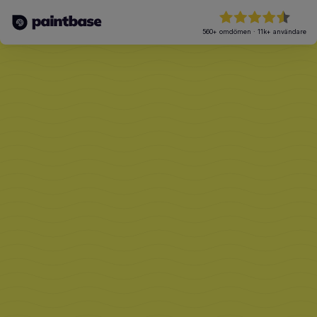
560+
omdömen
·
11k+
användare