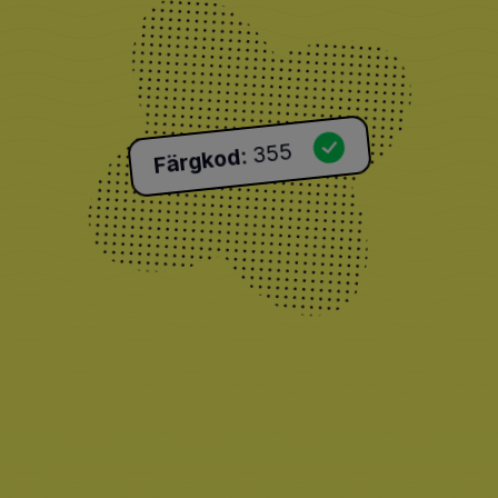
355
:
Färgkod