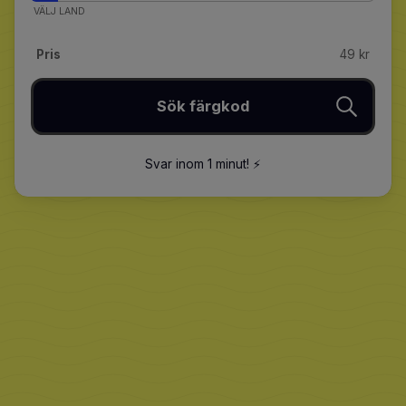
VÄLJ LAND
Pris
49 kr
Sök färgkod
Svar inom 1 minut
!
⚡️