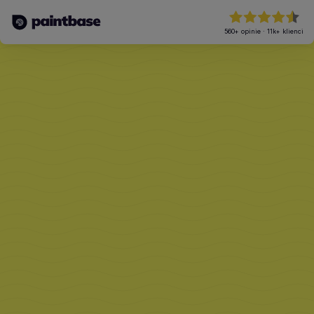
560+
opinie
·
11k+
klienci