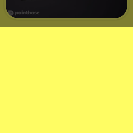
Kody kolorów dla Chrysler
Za pomocą numeru rejestracyjnego możemy znaleźć kod
koloru Twojego Chrysler. Mamy informacje o większości
modeli Chrysler od roku 2006 do 2026
.
Często zadawane pytania
Czy sprzedajecie lakier do mojego
samochodu?