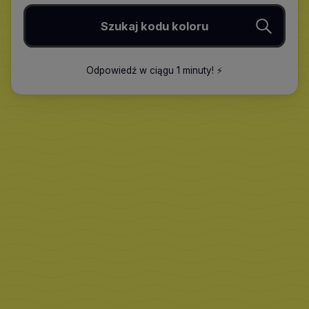
Szukaj kodu koloru
Odpowiedź w ciągu 1 minuty
!
⚡️