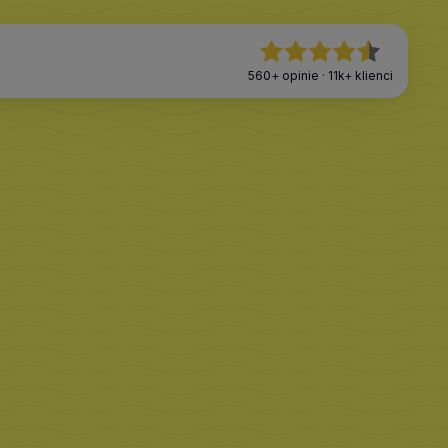
560+
opinie
·
11k+
klienci