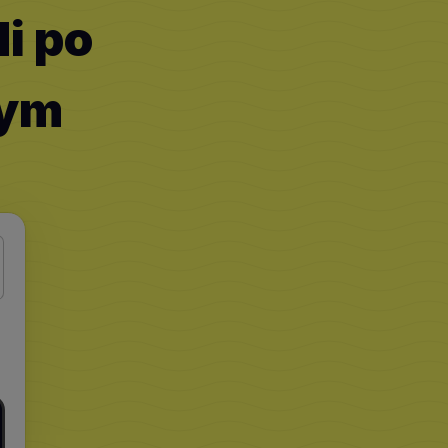
i po
nym