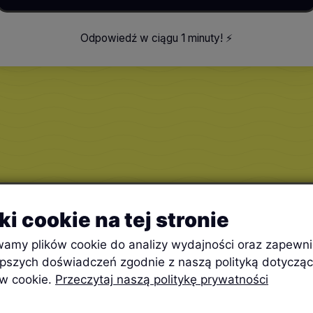
Odpowiedź w ciągu 1 minuty
!
⚡️
iki cookie na tej stronie
amy plików cookie do analizy wydajności oraz zapewni
epszych doświadczeń zgodnie z naszą polityką dotyczą
ów cookie.
Przeczytaj naszą politykę prywatności