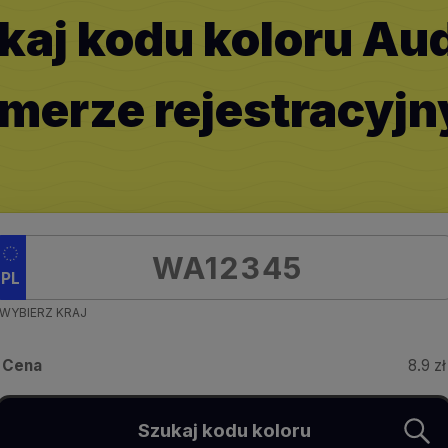
kaj kodu koloru Aud
merze rejestracyj
PL
WYBIERZ KRAJ
Cena
8.9 zł
Szukaj kodu koloru