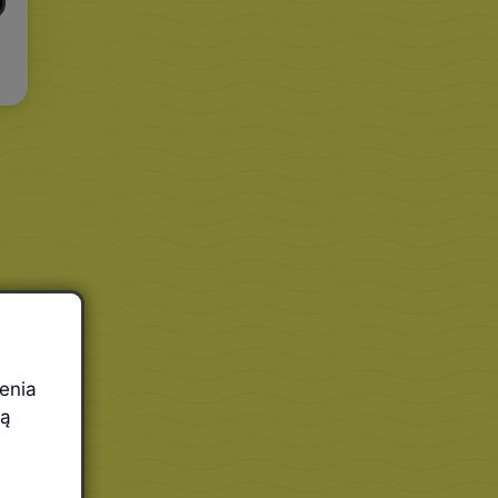
enia
cą