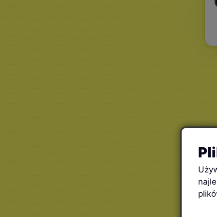
Pl
Używ
najl
plik