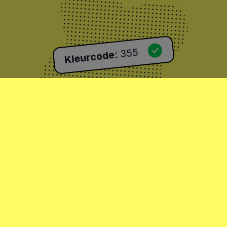
355
:
Kleurcode