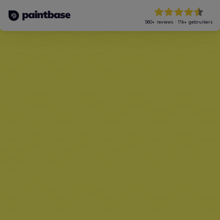
560+
reviews
·
11k+
gebruikers