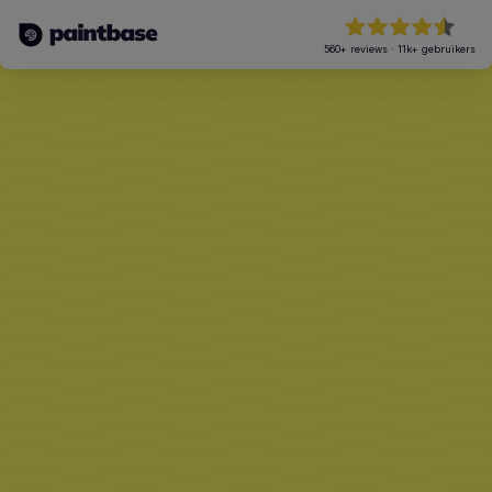
560+
reviews
·
11k+
gebruikers