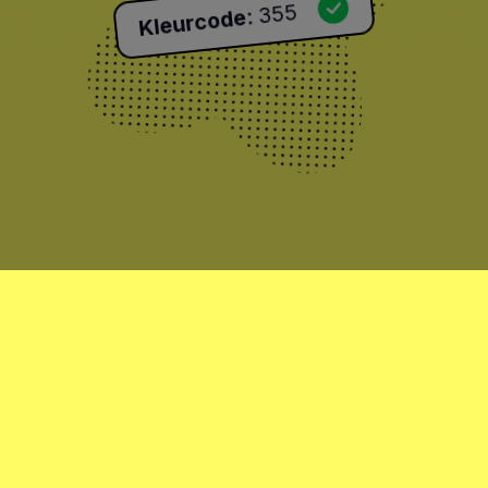
355
:
Kleurcode