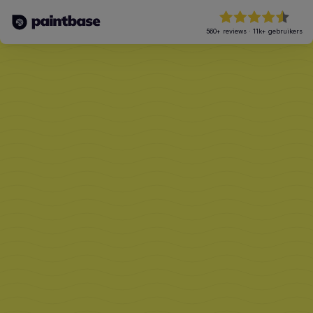
560+
reviews
·
11k+
gebruikers