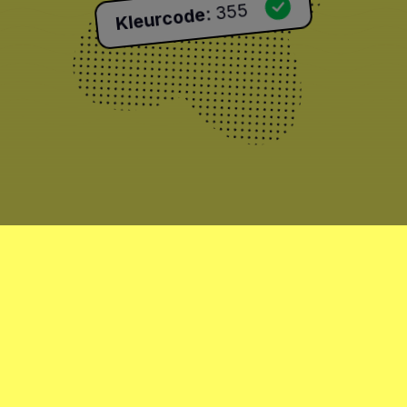
355
:
Kleurcode