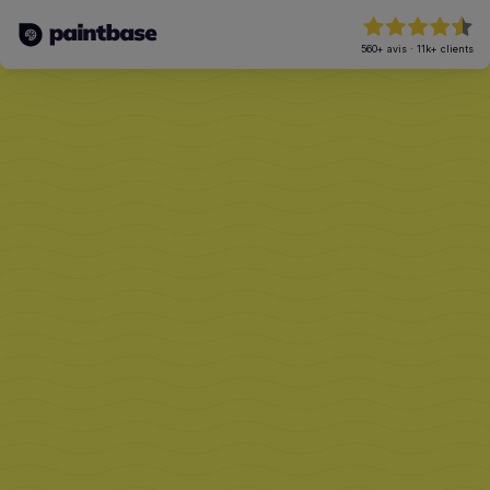
560+
avis
·
11k+
clients