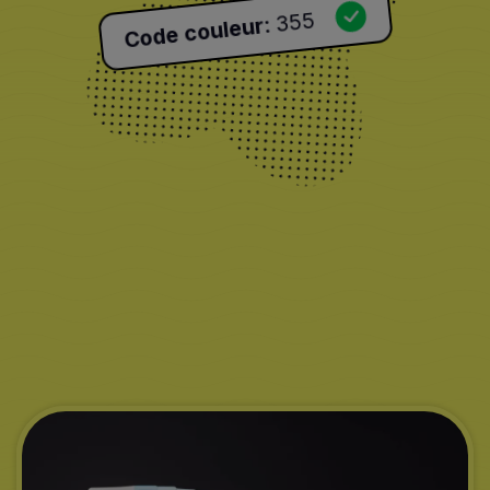
355
:
Code couleur