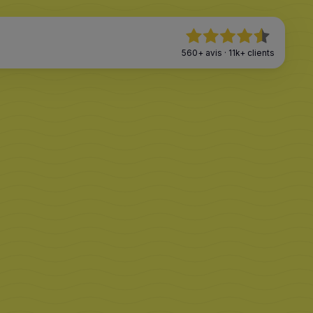
560+
avis
·
11k+
clients