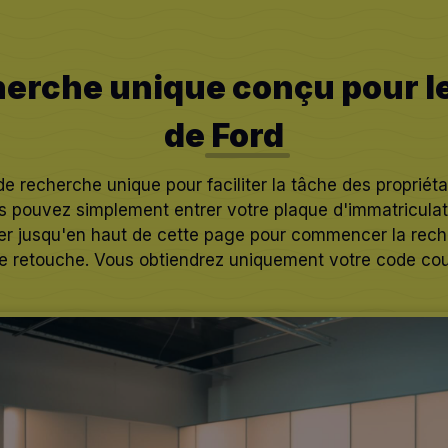
herche unique conçu pour le
de
Ford
 recherche unique pour faciliter la tâche des propriéta
s pouvez simplement entrer votre plaque d'immatriculat
ler jusqu'en haut de cette page pour commencer la rech
e retouche. Vous obtiendrez uniquement votre code cou