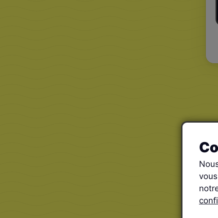
Co
Nous
vous
notr
confi