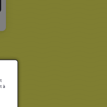
t
t à