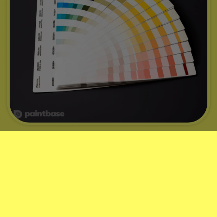
Fargekoder til MINI
Ved hjelp av skiltnummeret ditt kan vi finne fargekoden til din
MINI. Vi har informasjon om de fleste MINI-modeller fra
årsmodell 1998 til 2026
.