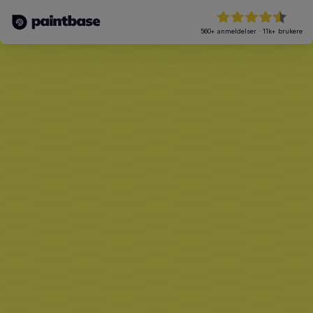
560+
anmeldelser
·
11k+
brukere