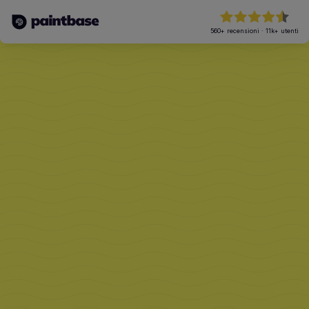
560+
recensioni
·
11k+
utenti